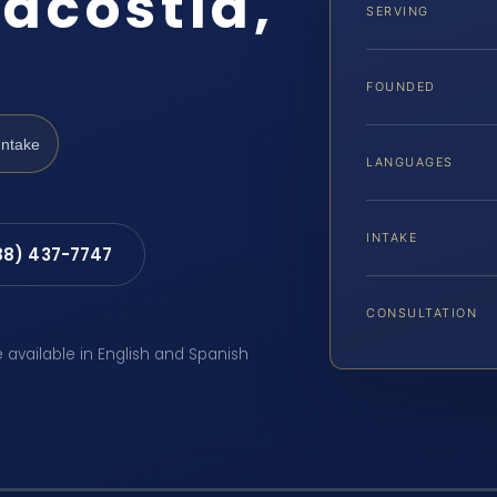
acostia,
SERVING
FOUNDED
Intake
LANGUAGES
INTAKE
88) 437-7747
CONSULTATION
e available in English and Spanish