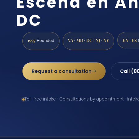
Escena en An
DC
1997
VA · MD · DC · NJ · NY
EN · ES
Founded
Request a consultation
Call (8
Toll-free intake · Consultations by appointment · Intak