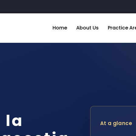
Home
About Us
Practice Ar
 la
At a glance