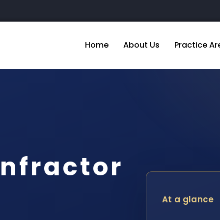
Home
About Us
Practice Ar
nfractor
At a glance