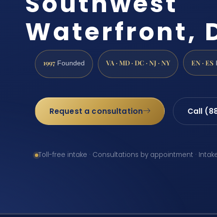
Southwest
Waterfront, 
1997
VA · MD · DC · NJ · NY
EN · ES
Founded
Request a consultation
Call (8
Toll-free intake · Consultations by appointment · Intak