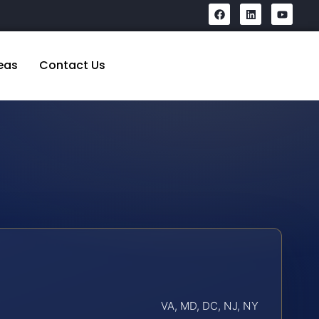
eas
Contact Us
VA, MD, DC, NJ, NY