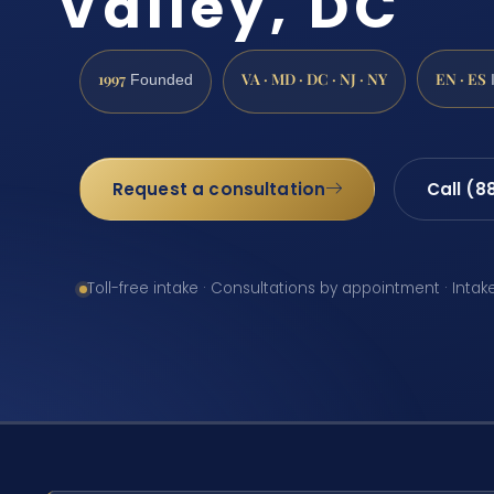
Valley, DC
1997
VA · MD · DC · NJ · NY
EN · ES
Founded
Request a consultation
Call (8
Toll-free intake · Consultations by appointment · Intak