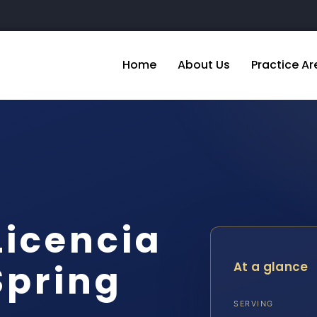
Home
About Us
Practice Ar
icencia
Spring
At a glance
SERVING