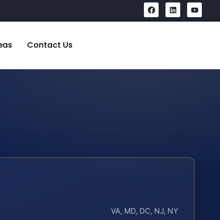
eas
Contact Us
VA, MD, DC, NJ, NY