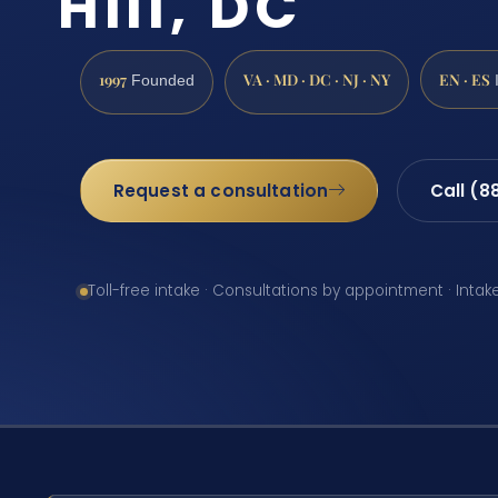
Hill, DC
1997
VA · MD · DC · NJ · NY
EN · ES
Founded
Request a consultation
Call (8
Toll-free intake · Consultations by appointment · Intak