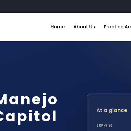
Home
About Us
Practice Ar
Manejo
Capitol
At a glance
SERVING