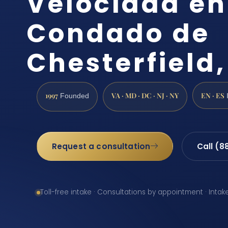
Velocidad en
Condado de
Chesterfield
1997
VA · MD · DC · NJ · NY
EN · ES
Founded
Request a consultation
Call (8
Toll-free intake · Consultations by appointment · Intak