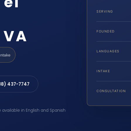
 el
SERVING
, VA
FOUNDED
LANGUAGES
Intake
INTAKE
88) 437-7747
CONSULTATION
e available in English and Spanish