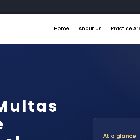
Home
About Us
Practice Ar
Multas
e
At a glance