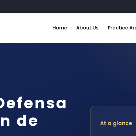
Home
About Us
Practice Ar
Defensa
n de
At a glance