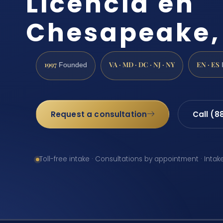
Licencia en
Chesapeake,
1997
VA · MD · DC · NJ · NY
EN · ES
Founded
Request a consultation
Call (8
Toll-free intake · Consultations by appointment · Intak