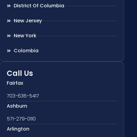
District Of Columbia
New Jersey
New York
Colombia
Call Us
Fairfax
703-636-5417
Ashburn
571-279-0110
Arlington