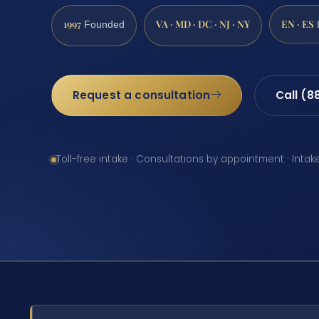
1997
VA · MD · DC · NJ · NY
EN · ES
Founded
Request a consultation
Call (8
Toll-free intake · Consultations by appointment · Intak