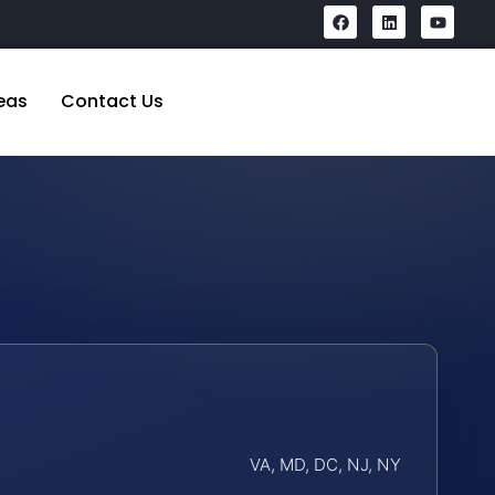
eas
Contact Us
VA, MD, DC, NJ, NY