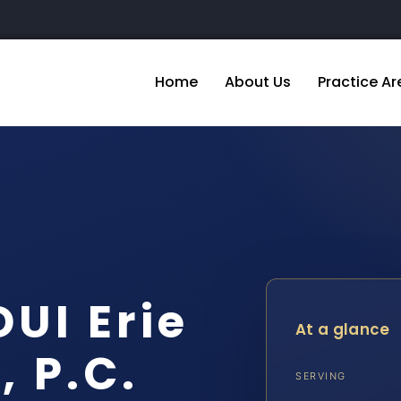
Home
About Us
Practice Ar
UI Erie
At a glance
, P.C.
SERVING