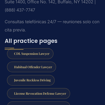
Suite 1400, Office No. 142, Buffalo, NY 14202 |
(888) 437-7747
Consultas telefónicas 24/7 — reuniones solo con
cita previa.
All practice pages
CDL Suspension Lawyer
Habitual Offender Lawyer
Juvenile Reckless Driving
License Revocation Defense Lawyer