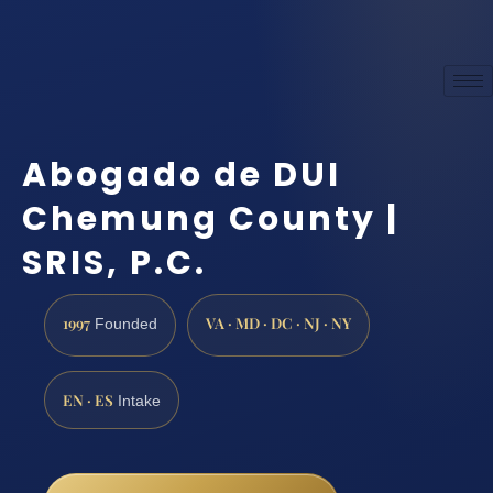
Abogado de DUI
Chemung County |
SRIS, P.C.
1997
VA · MD · DC · NJ · NY
Founded
EN · ES
Intake